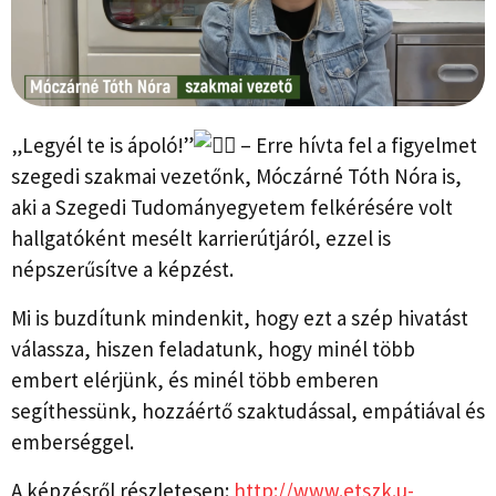
„Legyél te is ápoló!”
– Erre hívta fel a figyelmet
szegedi szakmai vezetőnk, Móczárné Tóth Nóra is,
aki a Szegedi Tudományegyetem felkérésére volt
hallgatóként mesélt karrierútjáról, ezzel is
népszerűsítve a képzést.
Mi is buzdítunk mindenkit, hogy ezt a szép hivatást
válassza, hiszen feladatunk, hogy minél több
embert elérjünk, és minél több emberen
segíthessünk, hozzáértő szaktudással, empátiával és
emberséggel.
A képzésről részletesen:
http://www.etszk.u-