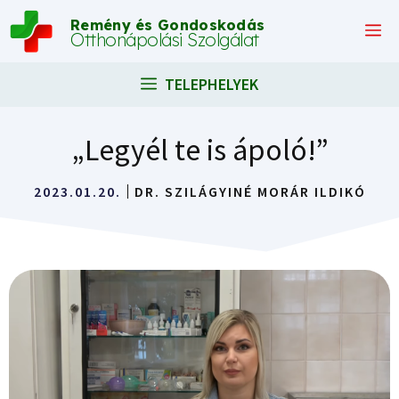
Kilépés
Remény és Gondoskodás
M
a
Otthonápolási Szolgálat
tartalomba
TELEPHELYEK
„Legyél te is ápoló!”
2023.01.20.
DR. SZILÁGYINÉ MORÁR ILDIKÓ