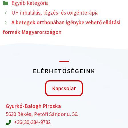
Kategória
e
i
w
t
Egyéb kategória
b
l
i
s
UH inhalálás, légzés- és oxigénterápia
o
t
A
o
t
p
A betegek otthonában igénybe vehető ellátási
k
e
p
r
formák Magyarországon
)
ELÉRHETŐSÉGEINK
Kapcsolat
Gyurkó-Balogh Piroska
5630 Békés, Petőfi Sándor u. 56.
+36(30)384-9782