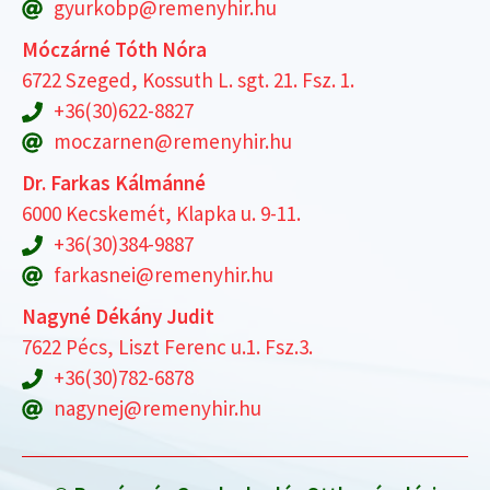
gyurkobp@remenyhir.hu
Móczárné Tóth Nóra
6722 Szeged, Kossuth L. sgt. 21. Fsz. 1.
+36(30)622-8827
moczarnen@remenyhir.hu
Dr. Farkas Kálmánné
6000 Kecskemét, Klapka u. 9-11.
+36(30)384-9887
farkasnei@remenyhir.hu
Nagyné Dékány Judit
7622 Pécs, Liszt Ferenc u.1. Fsz.3.
+36(30)782-6878
nagynej@remenyhir.hu